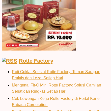
Rotte Factory
Roti Coklat Spesial Rotte Factory: Teman Sarapan
Praktis dan Lezat Setiap Hari
Mengenal Fit-O Mini Rotte Factory: Solusi Camilan
Sehat dan Ringkas Setiap Hari
Cek Lowongan Kerja Rotte Factory di Portal Karier
Babada Corporation