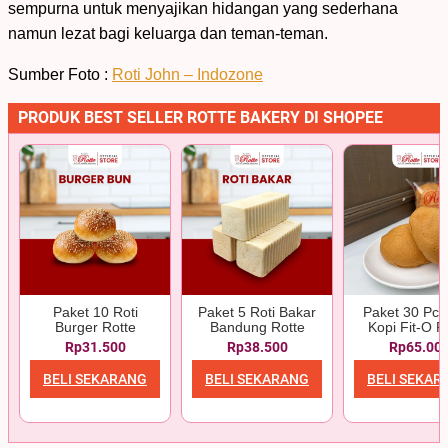
sempurna untuk menyajikan hidangan yang sederhana
namun lezat bagi keluarga dan teman-teman.
Sumber Foto :
Roti John – Indozone
PRODUK BEST SELLER ROTTE BAKERY DI SHOPEE
Paket 10 Roti
Paket 5 Roti Bakar
Paket 30 Pcs
Burger Rotte
Bandung Rotte
Kopi Fit-O R
Rp31.500
Rp38.500
Rp65.00
BELI SEKARANG
BELI SEKARANG
BELI SEKAR