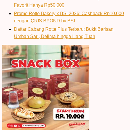
Favorit Hanya Rp50.000
Promo Rotte Bakery x BSI 2026: Cashback Rp10.000
dengan QRIS BYOND by BSI
Daftar Cabang Rotte Plus Terbaru: Bukit Barisan,
Umban Sari, Delima hingga Hang Tuah