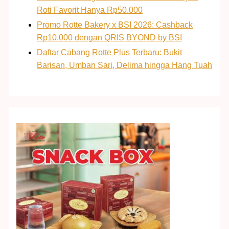
Roti Favorit Hanya Rp50.000
Promo Rotte Bakery x BSI 2026: Cashback
Rp10.000 dengan QRIS BYOND by BSI
Daftar Cabang Rotte Plus Terbaru: Bukit
Barisan, Umban Sari, Delima hingga Hang Tuah