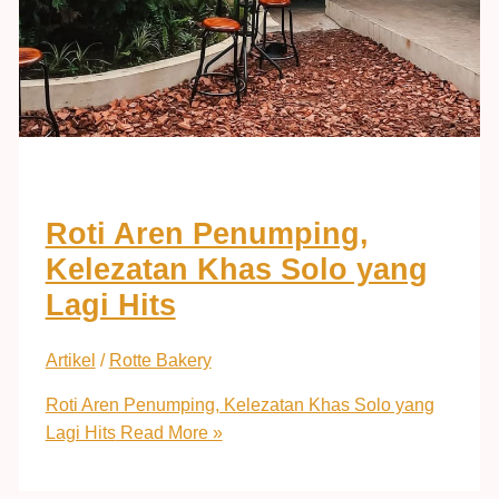
Roti Aren Penumping,
Kelezatan Khas Solo yang
Lagi Hits
Artikel
/
Rotte Bakery
Roti Aren Penumping, Kelezatan Khas Solo yang
Lagi Hits
Read More »