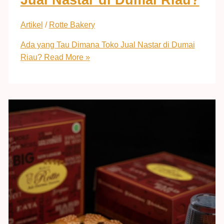
Artikel
/
Rotte Bakery
Ada yang Tau Dimana Toko Jual Nastar di Dumai
Riau?
Read More »