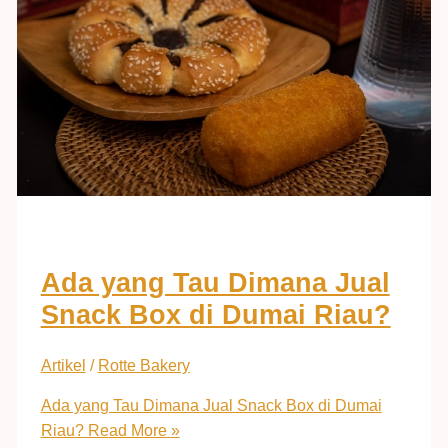
Ada yang Tau Dimana Jual
Snack Box di Dumai Riau?
Artikel
/
Rotte Bakery
Ada yang Tau Dimana Jual Snack Box di Dumai
Riau?
Read More »