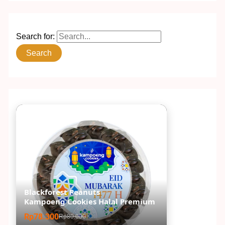
Search for:
Blackforest Peanuts
Kampoeng Cookies Halal Premium
Rp78.300
Rp80.000