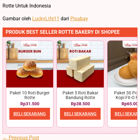
Rotte Untuk Indonesia
Gambar oleh
LuckyLife11
dari
Pixabay
PRODUK BEST SELLER ROTTE BAKERY DI SHOPEE
Paket 10 Roti Burger
Paket 5 Roti Bakar
Paket 30 Pcs 
Rotte
Bandung Rotte
Kopi Fit-O R
Rp31.500
Rp38.500
Rp65.00
BELI SEKARANG
BELI SEKARANG
BELI SEKAR
←
Previous Post