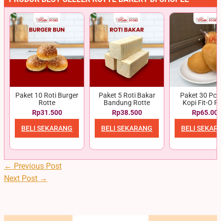
Paket 10 Roti Burger
Paket 5 Roti Bakar
Paket 30 Pcs 
Rotte
Bandung Rotte
Kopi Fit-O R
Rp31.500
Rp38.500
Rp65.00
BELI SEKARANG
BELI SEKARANG
BELI SEKAR
←
Previous Post
Next Post
→