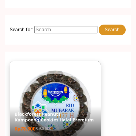
Search for:
Blackforest Peanuts
Kampoeng Cookies Halal Premium
Rp78.300
Rp80.000