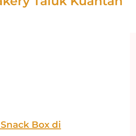
akery Taluk Kuantan
 Snack Box di