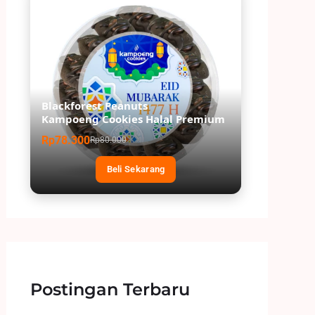
Blackforest Peanuts
Kampoeng Cookies Halal Premium
Rp78.300
Rp80.000
Beli Sekarang
Postingan Terbaru