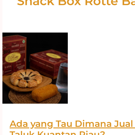
Snack Box Rotte B
Ada yang Tau Dimana Jual
Taluk Kuantan Riau?