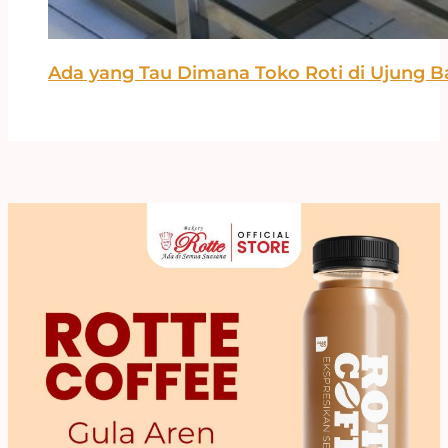
Ada yang Tau Dimana Toko Roti di Ujung B