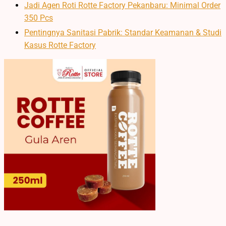
Jadi Agen Roti Rotte Factory Pekanbaru: Minimal Order
350 Pcs
Pentingnya Sanitasi Pabrik: Standar Keamanan & Studi
Kasus Rotte Factory