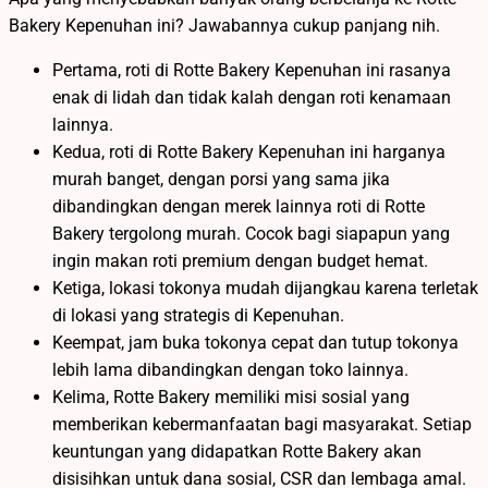
Bakery Kepenuhan ini? Jawabannya cukup panjang nih.
Pertama, roti di Rotte Bakery Kepenuhan ini rasanya
enak di lidah dan tidak kalah dengan roti kenamaan
lainnya.
Kedua, roti di Rotte Bakery Kepenuhan ini harganya
murah banget, dengan porsi yang sama jika
dibandingkan dengan merek lainnya roti di Rotte
Bakery tergolong murah. Cocok bagi siapapun yang
ingin makan roti premium dengan budget hemat.
Ketiga, lokasi tokonya mudah dijangkau karena terletak
di lokasi yang strategis di Kepenuhan.
Keempat, jam buka tokonya cepat dan tutup tokonya
lebih lama dibandingkan dengan toko lainnya.
Kelima, Rotte Bakery memiliki misi sosial yang
memberikan kebermanfaatan bagi masyarakat. Setiap
keuntungan yang didapatkan Rotte Bakery akan
disisihkan untuk dana sosial, CSR dan lembaga amal.