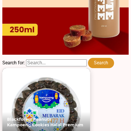
Search for:
Blackforest Peanuts
Kampoeng Cookies Halal Premium