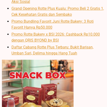
Aksi Sosial
Grand Opening Rotte Plus Kualu: Promo Beli 2 Gratis 1,
Cek Kesehatan Gratis dan Sembako
Promo Bundling Favorit Juni Rotte Bakery: 3 Roti
Favorit Hanya Rp50.000
Promo Rotte Bakery x BSI 2026: Cashback Rp10.000
dengan QRIS BYOND by BSI
Daftar Cabang Rotte Plus Terbaru: Bukit Barisan,
Umban Sari, Delima hingga Hang Tuah