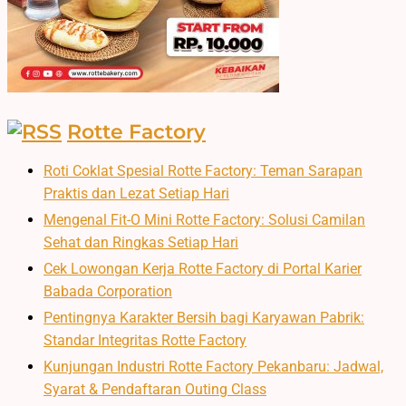
Rotte Factory
Roti Coklat Spesial Rotte Factory: Teman Sarapan
Praktis dan Lezat Setiap Hari
Mengenal Fit-O Mini Rotte Factory: Solusi Camilan
Sehat dan Ringkas Setiap Hari
Cek Lowongan Kerja Rotte Factory di Portal Karier
Babada Corporation
Pentingnya Karakter Bersih bagi Karyawan Pabrik:
Standar Integritas Rotte Factory
Kunjungan Industri Rotte Factory Pekanbaru: Jadwal,
Syarat & Pendaftaran Outing Class