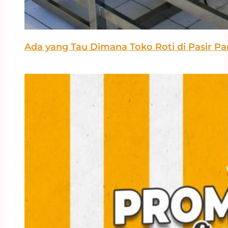
Ada yang Tau Dimana Toko Roti di Pasir Pa