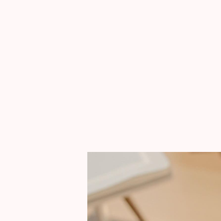
5.630
EKARANG