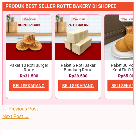
PRODUK BEST SELLER ROTTE BAKERY DI SHOPEE
Paket 10 Roti Burger
Paket 5 Roti Bakar
Paket 30 Pcs 
Rotte
Bandung Rotte
Kopi Fit-O R
Rp31.500
Rp38.500
Rp65.00
BELI SEKARANG
BELI SEKARANG
BELI SEKAR
←
Previous Post
Next Post
→