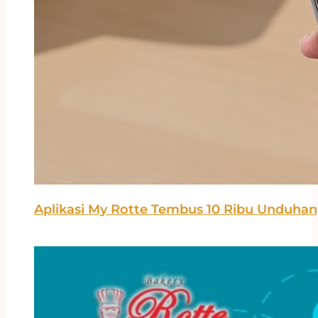
Aplikasi My Rotte Tembus 10 Ribu Unduha