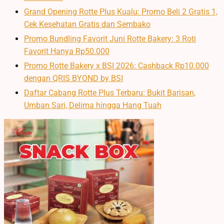
Grand Opening Rotte Plus Kualu: Promo Beli 2 Gratis 1,
Cek Kesehatan Gratis dan Sembako
Promo Bundling Favorit Juni Rotte Bakery: 3 Roti
Favorit Hanya Rp50.000
Promo Rotte Bakery x BSI 2026: Cashback Rp10.000
dengan QRIS BYOND by BSI
Daftar Cabang Rotte Plus Terbaru: Bukit Barisan,
Umban Sari, Delima hingga Hang Tuah