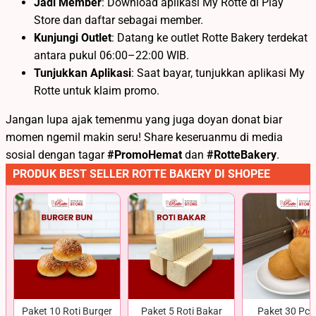
Jadi Member
: Download aplikasi My Rotte di Play
Store dan daftar sebagai member.
Kunjungi Outlet
: Datang ke outlet Rotte Bakery terdekat
antara pukul 06:00–22:00 WIB.
Tunjukkan Aplikasi
: Saat bayar, tunjukkan aplikasi My
Rotte untuk klaim promo.
Jangan lupa ajak temenmu yang juga doyan donat biar
momen ngemil makin seru! Share keseruanmu di media
sosial dengan tagar
#PromoHemat
dan
#RotteBakery
.
PRODUK BEST SELLER ROTTE BAKERY DI SHOPEE
Paket 10 Roti Burger
Paket 5 Roti Bakar
Paket 30 Pcs 