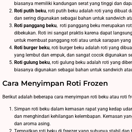
biasanya memiliki kandungan serat yang tinggi dan dapa
Roti putih beku
, roti putih beku adalah roti yang dibuat d
dan sering digunakan sebagai bahan untuk sandwich atau
Roti panggang beku
, roti panggang beku merupakan r
dibekukan. Roti ini sangat praktis karena dapat langsu
untuk membuat panggang roti atau untuk sarapan yang
Roti burger beku
, roti burger beku adalah roti yang dibu
yang lembut dan empuk, dan sangat cocok digunakan se
Roti gulung beku
, roti gulung beku adalah roti yang dib
biasanya digunakan sebagai bahan untuk sandwich atau
Cara Menyimpan Roti Frozen
Berikut adalah beberapa cara menyimpan roti beku atau roti f
Simpan roti beku dalam kemasan rapat yang kedap uda
dan menghindari kehilangan kelembapan. Kemasan yang b
dan aroma asing.
Tempatkan roti beku di freezer yang suhunya stabil dan t