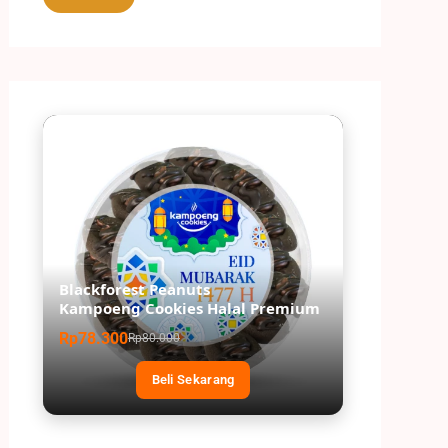
Blackforest Peanuts
Kampoeng Cookies Halal Premium
Rp78.300
Rp80.000
Beli Sekarang