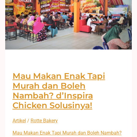
Mau Makan Enak Tapi
Murah dan Boleh
Nambah? d’Inspira
Chicken Solusinya!
Artikel
/
Rotte Bakery
Mau Makan Enak Tapi Murah dan Boleh Nambah?