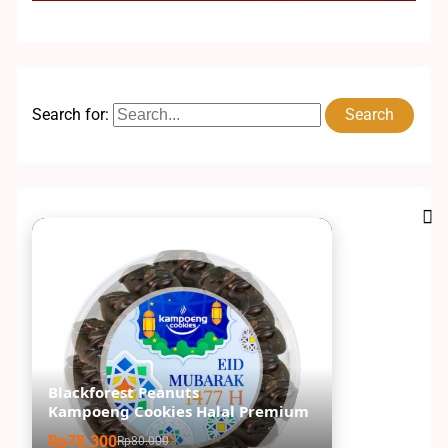
Search for:
Blackforest Peanuts
Kampoeng Cookies Halal Premium
Rp78.300
Rp80.000