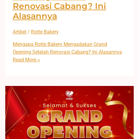
Renovasi Cabang? Ini
Alasannya
Artikel
/
Rotte Bakery
Mengapa Rotte Bakery Mengadakan Grand
Opening Setelah Renovasi Cabang? Ini Alasannya
Read More »