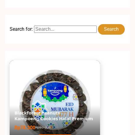
Search for:
Blackforest Peanuts
Kampoeng Cookies Halal Premium
Rp78.300
Rp80.000