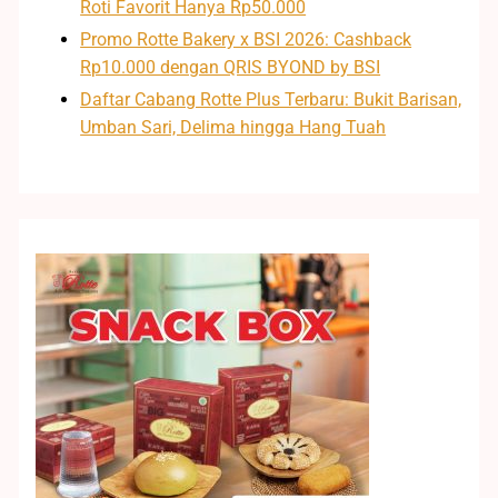
Roti Favorit Hanya Rp50.000
Promo Rotte Bakery x BSI 2026: Cashback
Rp10.000 dengan QRIS BYOND by BSI
Daftar Cabang Rotte Plus Terbaru: Bukit Barisan,
Umban Sari, Delima hingga Hang Tuah