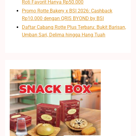
Roti Favorit Hanya Rp50.000
Promo Rotte Bakery x BSI 2026: Cashback
Rp10.000 dengan QRIS BYOND by BSI
Daftar Cabang Rotte Plus Terbaru: Bukit Barisan,
Umban Sari, Delima hingga Hang Tuah