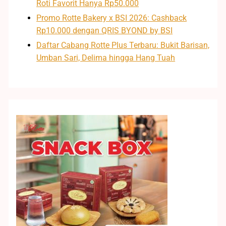
Roti Favorit Hanya Rp50.000
Promo Rotte Bakery x BSI 2026: Cashback
Rp10.000 dengan QRIS BYOND by BSI
Daftar Cabang Rotte Plus Terbaru: Bukit Barisan,
Umban Sari, Delima hingga Hang Tuah