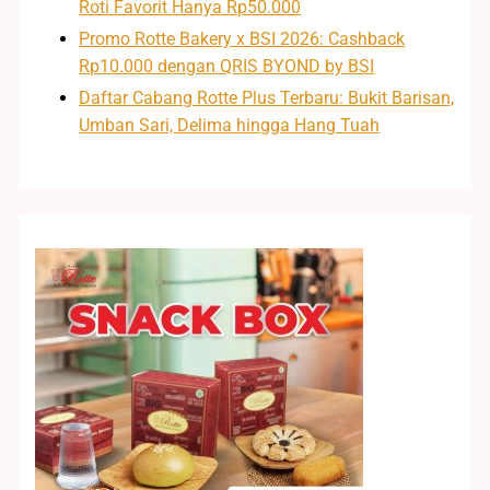
Roti Favorit Hanya Rp50.000
Promo Rotte Bakery x BSI 2026: Cashback
Rp10.000 dengan QRIS BYOND by BSI
Daftar Cabang Rotte Plus Terbaru: Bukit Barisan,
Umban Sari, Delima hingga Hang Tuah