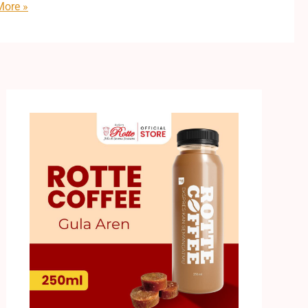
ore »