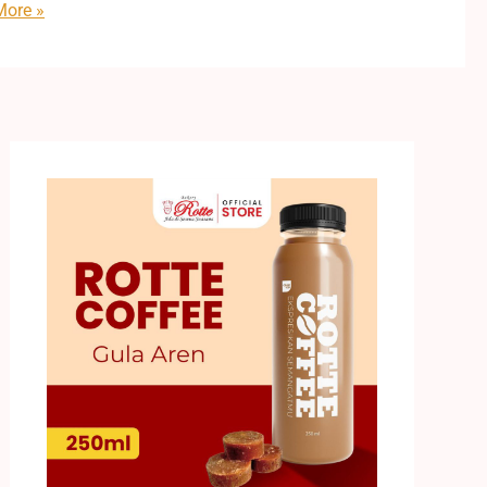
ore »