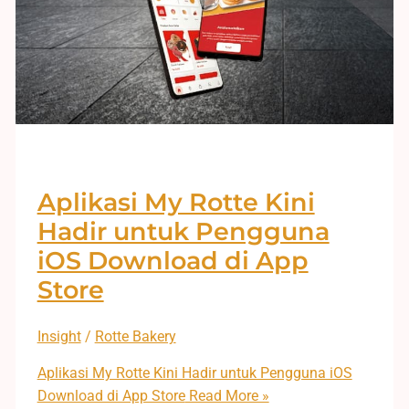
Aplikasi My Rotte Kini
Hadir untuk Pengguna
iOS Download di App
Store
Insight
/
Rotte Bakery
Aplikasi My Rotte Kini Hadir untuk Pengguna iOS
Download di App Store
Read More »