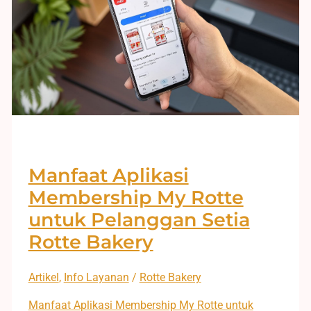
Manfaat Aplikasi
Membership My Rotte
untuk Pelanggan Setia
Rotte Bakery
Artikel
,
Info Layanan
/
Rotte Bakery
Manfaat Aplikasi Membership My Rotte untuk