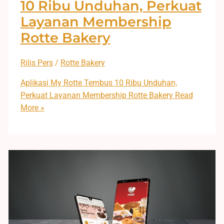
10 Ribu Unduhan, Perkuat
Layanan Membership
Rotte Bakery
Rilis Pers
/
Rotte Bakery
Aplikasi My Rotte Tembus 10 Ribu Unduhan,
Perkuat Layanan Membership Rotte Bakery
Read
More »