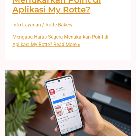
Aplikasi My Rotte?
Info Layanan
/
Rotte Bakery
Mengapa Harus Segera Menukarkan Point di
Aplikasi My Rotte?
Read More »