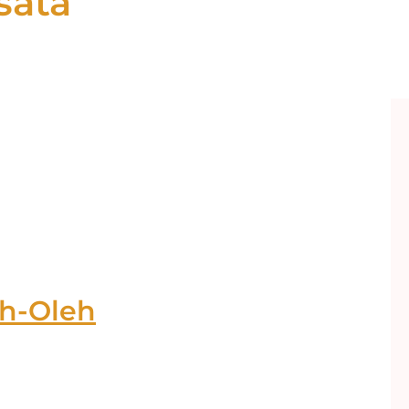
sata
h-Oleh