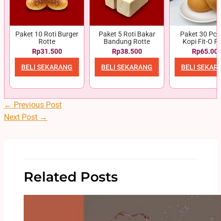
Paket 10 Roti Burger
Paket 5 Roti Bakar
Paket 30 Pcs 
Rotte
Bandung Rotte
Kopi Fit-O R
Rp31.500
Rp38.500
Rp65.00
BELI SEKARANG
BELI SEKARANG
BELI SEKAR
←
Previous Post
Next Post
→
Related Posts