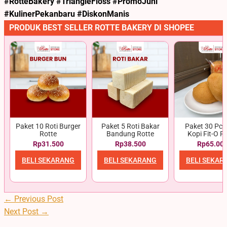
#RotteBakery #TriangleFloss #PromoJuni
#KulinerPekanbaru #DiskonManis
PRODUK BEST SELLER ROTTE BAKERY DI SHOPEE
Paket 10 Roti Burger
Paket 5 Roti Bakar
Paket 30 Pcs 
Rotte
Bandung Rotte
Kopi Fit-O R
Rp31.500
Rp38.500
Rp65.00
BELI SEKARANG
BELI SEKARANG
BELI SEKAR
←
Previous Post
Next Post
→