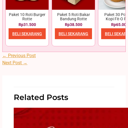
Paket 10 Roti Burger
Paket 5 Roti Bakar
Paket 30 Pcs 
Rotte
Bandung Rotte
Kopi Fit-O R
Rp31.500
Rp38.500
Rp65.00
BELI SEKARANG
BELI SEKARANG
BELI SEKAR
←
Previous Post
Next Post
→
Related Posts