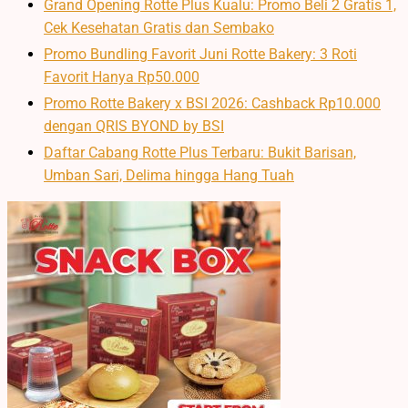
Grand Opening Rotte Plus Kualu: Promo Beli 2 Gratis 1,
Cek Kesehatan Gratis dan Sembako
Promo Bundling Favorit Juni Rotte Bakery: 3 Roti
Favorit Hanya Rp50.000
Promo Rotte Bakery x BSI 2026: Cashback Rp10.000
dengan QRIS BYOND by BSI
Daftar Cabang Rotte Plus Terbaru: Bukit Barisan,
Umban Sari, Delima hingga Hang Tuah