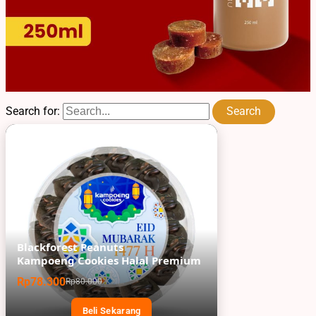
Search for:
Blackforest Peanuts
Kampoeng Cookies Halal Premium
Rp78.300
Rp80.000
Beli Sekarang