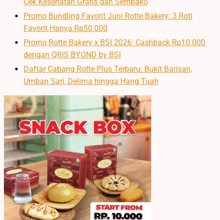
Cek Kesehatan Gratis dan Sembako
Promo Bundling Favorit Juni Rotte Bakery: 3 Roti
Favorit Hanya Rp50.000
Promo Rotte Bakery x BSI 2026: Cashback Rp10.000
dengan QRIS BYOND by BSI
Daftar Cabang Rotte Plus Terbaru: Bukit Barisan,
Umban Sari, Delima hingga Hang Tuah