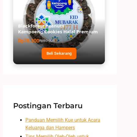
Blackforest Peanuts
Kampoeng Cookies Halal Premium
Rp78.300
Rp80.000
Beli Sekarang
Postingan Terbaru
Panduan Memilih Kue untuk Acara
Keluarga dan Hampers
Tips Memilih Oleh-Oleh untuk