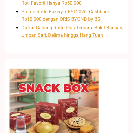
Roti Favorit Hanya Rp50.000
Promo Rotte Bakery x BSI 2026: Cashback
Rp10.000 dengan QRIS BYOND by BSI
Daftar Cabang Rotte Plus Terbaru: Bukit Barisan,
Umban Sari, Delima hingga Hang Tuah