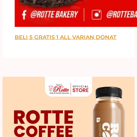
BELI 5 GRATIS 1 ALL VARIAN DONAT