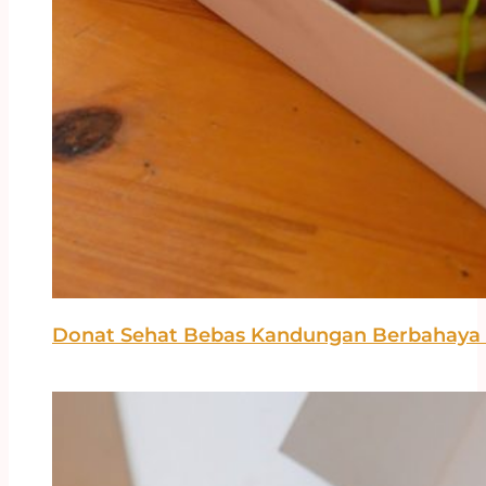
Donat Sehat Bebas Kandungan Berbahaya 