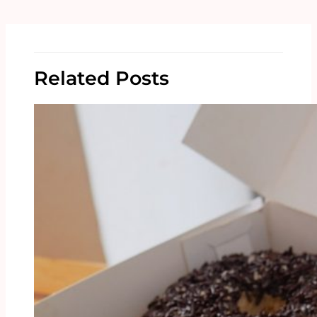
Related Posts