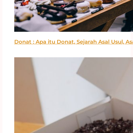
Donat : Apa itu Donat, Sejarah Asal Usul, A