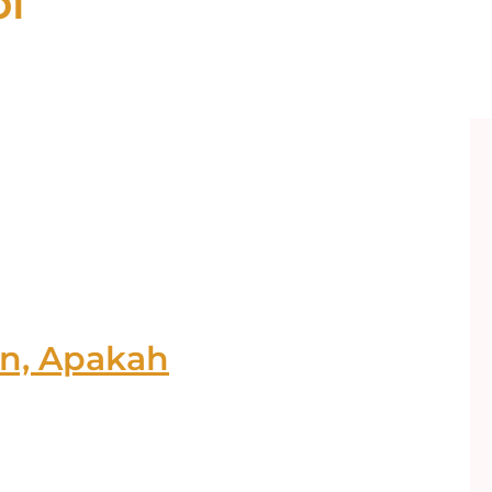
i
an, Apakah