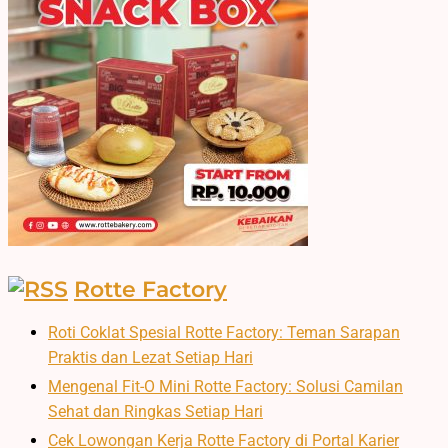
Rotte Factory
Roti Coklat Spesial Rotte Factory: Teman Sarapan
Praktis dan Lezat Setiap Hari
Mengenal Fit-O Mini Rotte Factory: Solusi Camilan
Sehat dan Ringkas Setiap Hari
Cek Lowongan Kerja Rotte Factory di Portal Karier