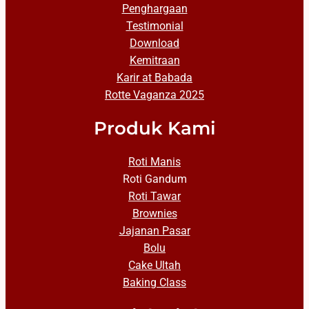
Penghargaan
Testimonial
Download
Kemitraan
Karir at Babada
Rotte Vaganza 2025
Produk Kami
Roti Manis
Roti Gandum
Roti Tawar
Brownies
Jajanan Pasar
Bolu
Cake Ultah
Baking Class