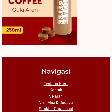
Navigasi
Tentang Kami
Kontak
Sejarah
Visi, Misi & Budaya
Struktur Organisasi