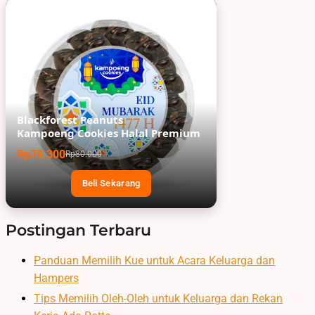
Blackforest Peanuts
Kampoeng Cookies Halal Premium
Rp78.300
Rp80.000
Beli Sekarang
Postingan Terbaru
Panduan Memilih Kue untuk Acara Keluarga dan
Hampers
Tips Memilih Oleh-Oleh untuk Keluarga dan Rekan