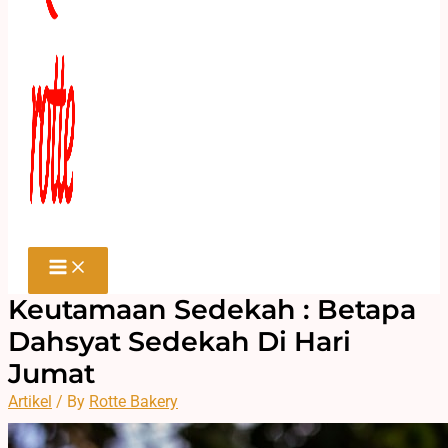
Keutamaan Sedekah : Betapa
Dahsyat Sedekah Di Hari
Jumat
Artikel
/ By
Rotte Bakery