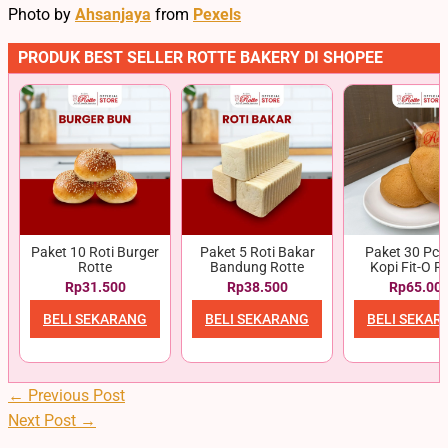
Photo by
Ahsanjaya
from
Pexels
PRODUK BEST SELLER ROTTE BAKERY DI SHOPEE
Paket 10 Roti Burger
Paket 5 Roti Bakar
Paket 30 Pcs 
Rotte
Bandung Rotte
Kopi Fit-O R
Rp31.500
Rp38.500
Rp65.00
BELI SEKARANG
BELI SEKARANG
BELI SEKAR
←
Previous Post
Next Post
→