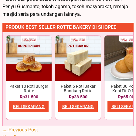
Penyu Gusmanto, tokoh agama, tokoh masyarakat, remaja
masjid serta para undangan lainnya.
PRODUK BEST SELLER ROTTE BAKERY DI SHOPEE
Paket 10 Roti Burger
Paket 5 Roti Bakar
Paket 30 Pcs 
Rotte
Bandung Rotte
Kopi Fit-O R
Rp31.500
Rp38.500
Rp65.00
BELI SEKARANG
BELI SEKARANG
BELI SEKAR
←
Previous Post