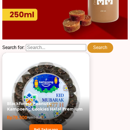
Search for:
Blackforest Peanuts
Kampoeng Cookies Halal Premium
Rp78.300
Rp80.000
Beli Sekarang