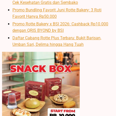
Cek Kesehatan Gratis dan Sembako
Promo Bundling Favorit Juni Rotte Bakery: 3 Roti
Favorit Hanya Rp50.000
Promo Rotte Bakery x BSI 2026: Cashback Rp10.000
dengan QRIS BYOND by BSI
Daftar Cabang Rotte Plus Terbaru: Bukit Barisan,
Umban Sari, Delima hingga Hang Tuah