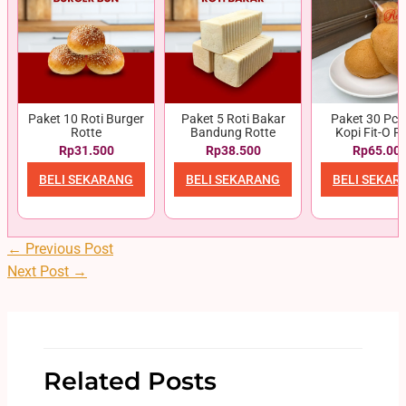
Paket 10 Roti Burger
Paket 5 Roti Bakar
Paket 30 Pcs 
Rotte
Bandung Rotte
Kopi Fit-O R
Rp31.500
Rp38.500
Rp65.00
BELI SEKARANG
BELI SEKARANG
BELI SEKAR
←
Previous Post
Next Post
→
Related Posts