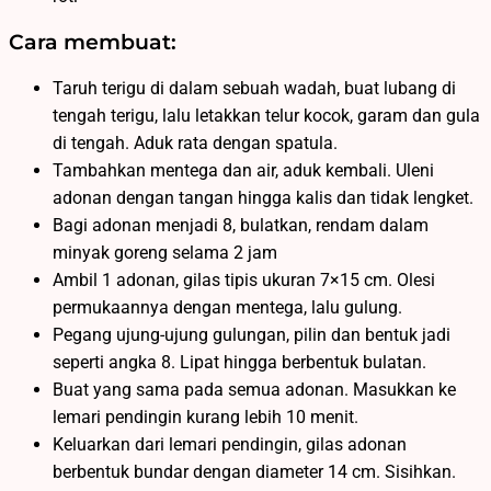
Cara membuat:
Taruh terigu di dalam sebuah wadah, buat lubang di
tengah terigu, lalu letakkan telur kocok, garam dan gula
di tengah. Aduk rata dengan spatula.
Tambahkan mentega dan air, aduk kembali. Uleni
adonan dengan tangan hingga kalis dan tidak lengket.
Bagi adonan menjadi 8, bulatkan, rendam dalam
minyak goreng selama 2 jam
Ambil 1 adonan, gilas tipis ukuran 7×15 cm. Olesi
permukaannya dengan mentega, lalu gulung.
Pegang ujung-ujung gulungan, pilin dan bentuk jadi
seperti angka 8. Lipat hingga berbentuk bulatan.
Buat yang sama pada semua adonan. Masukkan ke
lemari pendingin kurang lebih 10 menit.
Keluarkan dari lemari pendingin, gilas adonan
berbentuk bundar dengan diameter 14 cm. Sisihkan.