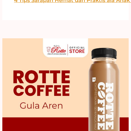
4 Tips Sarapan Hemat dan Praktis ala Anak