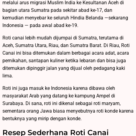
melalui arus migrasi Muslim India ke Kesultanan Aceh di
bagian utara Sumatra pada sekitar abad ke-17, dan
kemudian menyebar ke seluruh Hindia Belanda —sekarang
Indonesia — pada awal abad ke-19.
Roti canai lebih mudah dijumpai di Sumatra, terutama di
Aceh, Sumatra Utara, Riau, dan Sumatra Barat. Di Riau, Roti
Canai ini bisa ditemukan dalam berbagai acara adat, acara
pernikahan, santapan kuliner ketika lebaran dan bisa juga
ditemukan dipinggir jalan yang dijual oleh pedagang kaki
lima.
Roti ini juga masuk ke Indonesia karena dibawa oleh
masyarakat Arab yang datang ke kampung Ampel di
Surabaya. Di sana, roti ini dikenal sebagai roti maryam,
sementara orang Jawa biasa menyebutnya roti konde karena
bentuknya yang mirip dengan konde.
Resep Sederhana Roti Canai