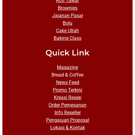
Roti Tawar
Brownies
Jajanan Pasar
Bolu
Cake Ultah
Baking Class
Quick Link
Magazine
Bread & Coffee
News Feed
Promo Terkini
Kreasi Resep
Order Pemesanan
Info Reseller
Pengajuan Proposal
Lokasi & Kontak